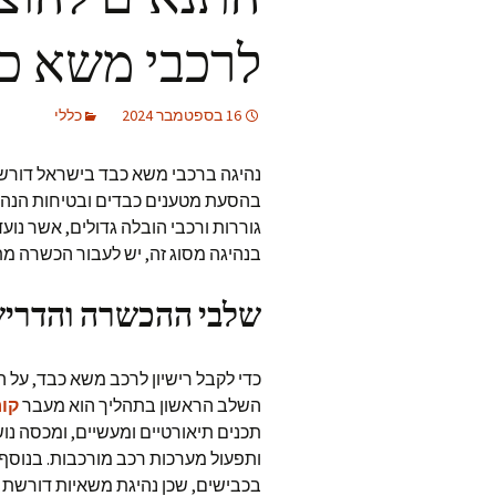
הרכב נגנב? כיצד לתפ
לרכבי משא כ
5 צעדים שחייבים לדע
במקרה של גניבת רכב
16 בספטמבר 2024
כללי
משדרגים מנעול של הב
דגשים חשובים שיעזרו
לכם לבדוק אמינות של
מנעולן
נהיגה ברכבי משא כבד בישראל דורשת 
בהסעת מטענים כבדים ובטיחות הנהיג
פורץ רכבים עם רישיון
גוררות ורכבי הובלה גדולים, אשר נועד
בנהיגה מסוג זה, יש לעבור הכשרה מ
שר שלום ג'רבי על
התייקרות רכבים
שלבי ההכשרה והדריש
בבקשה זהירות עם
אופניים חשמליות בכב
השלב הראשון בתהליך הוא מעבר
קו
תכנים תיאורטיים ומעשיים, ומכסה נו
ותפעול מערכות רכב מורכבות. בנוסף,
בכבישים, שכן נהיגת משאיות דורשת י