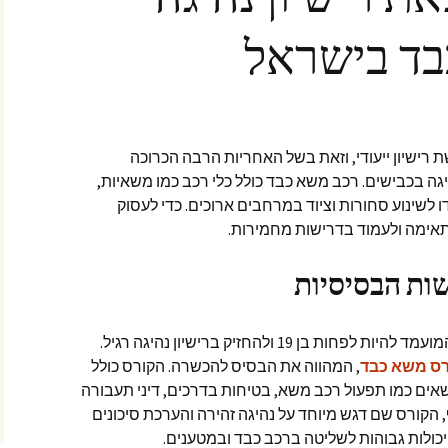
קד?
בד בישראל
ת
הרכבת חיפוי זכוכית לגג
הרכב
ית?
כלי עבודה להרכבת
אביזרי רכב – מה כדאי
שיהיה לנו
רישיון ייעודי, וזאת בשל האחריות הרבה הכרוכה
מה צריך לדעת על מגרשי
ה בכבישים. רכב משא כבד כולל כלי רכב כמו משאיות,
רכבים
ו לשינוע סחורות וציוד במרחבים ארוכים. כדי לעסוק
תאימה ולעמוד בדרישות מחמירות.
תלבשו משהו חם לדרך,
עולמם המופלא של
משאיות הקרור
ות הבסיסיות
יש!
כדי לקבל רישיון לרכב משא כבד, על המועמד להיות לפחות בן 19 ולהחזיק ברישיון נהיגה רגיל.
רס משא כבד
, המהווה את הבסיס להכשרה. הקורס כולל
שאים כמו תפעול רכב משא, בטיחות בדרכים, דיני תעבורה
 הקורס שם דגש מיוחד על נהיגה זהירה והערכת סיכונים
כולות גבוהות לשליטה ברכב כבד ובמטענים.