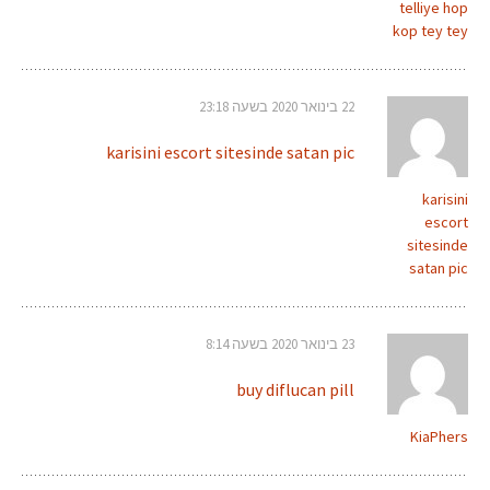
telliye hop
kop tey tey
22 בינואר 2020 בשעה 23:18
karisini escort sitesinde satan pic
karisini
escort
sitesinde
satan pic
23 בינואר 2020 בשעה 8:14
buy diflucan pill
KiaPhers