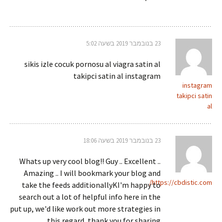
23 בנובמבר 2019 בשעה 5:02
sikis izle cocuk pornosu al viagra satin al
takipci satin al instagram
instagram
takipci satin
al
23 בנובמבר 2019 בשעה 18:06
Whats up very cool blog!! Guy .. Excellent ..
Amazing .. I will bookmark your blog and
https://cbdistic.com/
take the feeds additionallyKI'm happy to
search out a lot of helpful info here in the
put up, we'd like work out more strategies in
this regard, thank you for sharing. . . . . .