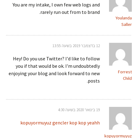
You are my intake, I own few web logs and
rarely run out from to brand.
Youlanda
Saller
12 בדצמבר 2019 בשעה 13:55
Hey! Do you use Twitter? I'd like to follow
you if that would be ok. I'm undoubtedly
Forrest
enjoying your blog and look forward to new
Child
posts.
19 בינואר 2020 בשעה 4:30
kopuyormuyuz gencler kop kop yeahh
kopuyormuyuz