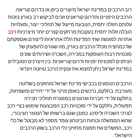
רוב הרכבים במדינת ישראל מיוצרים ביפן או בדרום קוריאה.
הרכבים היפניים והדרום קוריאנים זוכים לביקוש רב בארץ בזכות
עלותם הזולה יחסית, הנובעת מייעול של תהליכי ייצור, ומעלויות
הובלה זולות יחסית בעקבות מרחקים קצרים יותר מיצרניות
רכב
אחרות. למעשה שתי המדינות הללו אחראיות לייצורם ואספקתם
של כמחצית מכלל הרכבים בארץ, מה שגורם להופעתן של
סוכנויות רבות העוסקות במכירה, השכרה ושירותים שונים
הניתנים למכוניות יפניות ודרום קוריאניות. בין היצרנים המובילים
במדינת ישראל ניתן למצוא את ענקית הרכב טויוטה ויונדאי.
הרכבים הנוסעים בכבישי מדינת ישראל מוחזקים בשליטה
מעורבת. בחלקם, נרכשים באופן פרטי על ידי יחידים ומשפחות,
בחלקם על ידי חברות וארגונים במסגרת תהליכי חכירה
תפעולית, וחלקם על ידי סוכנויות רכב המבצעות שימוש בציי רכב
לצרכי השכרה וליסינג. כמובן שגם ברשותו של המגזר הציבורי,
שהוא הממשלה וכוחות הביטחון עומד מספר לא מבוטל של כלי
רכב, המשלים את תמונת מחזיקי כלי הרכב בשוק הרכבים
הישראלי.