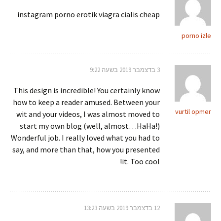
instagram porno erotik viagra cialis cheap
porno izle
3 בדצמבר 2019 בשעה 9:22
This design is incredible! You certainly know
how to keep a reader amused. Between your
vurtil opmer
wit and your videos, I was almost moved to
start my own blog (well, almost…HaHa!)
Wonderful job. I really loved what you had to
say, and more than that, how you presented
it. Too cool!
12 בדצמבר 2019 בשעה 13:23